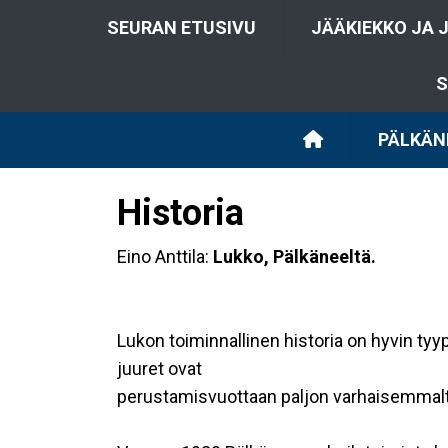
SEURAN ETUSIVU
JÄÄKIEKKO JA 
S
PÄLKÄN
Historia
Eino Anttila:
Lukko, Pälkäneeltä.
Lukon toiminnallinen historia on hyvin t
juuret ovat
perustamisvuottaan paljon varhaisemmalta