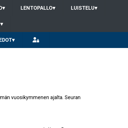
O
▾
LENTOPALLO
▾
LUISTELU
▾
U
▾
EDOT
▾
tsemän vuosikymmenen ajalta. Seuran