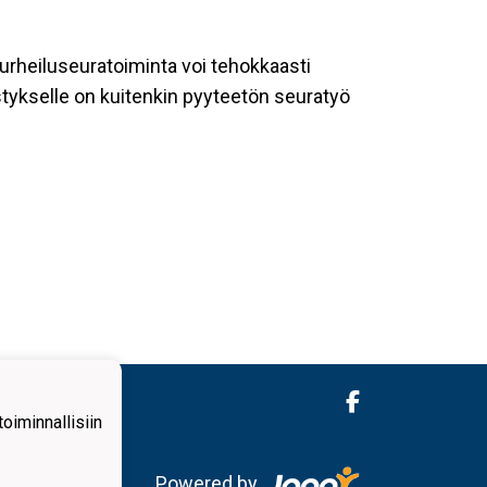
rheiluseuratoiminta voi tehokkaasti
estykselle on kuitenkin pyyteetön seuratyö
iminnallisiin
Powered by