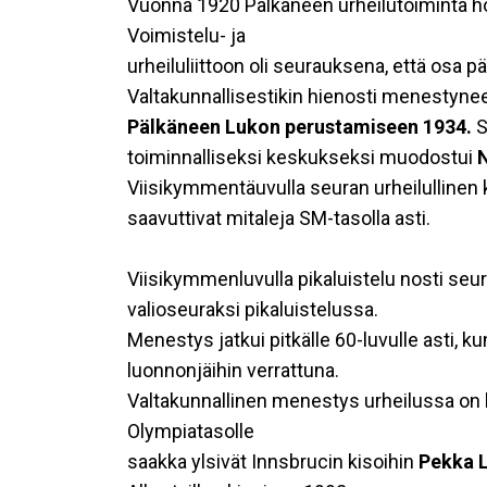
Vuonna 1920 Pälkäneen urheilutoiminta ho
Voimistelu- ja
urheiluliittoon oli seurauksena, että osa päl
Valtakunnallisestikin hienosti menestyne
Pälkäneen Lukon perustamiseen 1934.
S
toiminnalliseksi keskukseksi muodostui
N
Viisikymmentäuvulla seuran urheilullinen 
saavuttivat mitaleja SM-tasolla asti.
Viisikymmenluvulla pikaluistelu nosti seur
valioseuraksi pikaluistelussa.
Menestys jatkui pitkälle 60-luvulle asti, k
luonnonjäihin verrattuna.
Valtakunnallinen menestys urheilussa on 
Olympiatasolle
saakka ylsivät Innsbrucin kisoihin
Pekka L