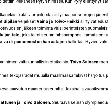
idettiin Pälkäneen Pyryn nimissä. Kun Pyry ei liittyny
käneläisiä aktiiviurheilijoita siirtyi naapuriseurojen jäseni
et
Sipilän
veljekset
Väinö ja Toivo-Heikki
siirtyivät edu
otavuosien jälkeen toiminta virisi perinteisten suomalaist
uijan talo,
joka toimi seuran rahasampona iltamatalon tuo
kuva oli
painonnoston harrastajien
hallintaa. Hyvien va
an nimen valtakunnallisiin otsikoihin.
Toivo Salosen
mene
unnes tekojääradat muualla maailmassa tekivät harjoitus ja 
kova saavutus maaseutuseuralta. Jokaisella vuosikymmen
attunen ja Toivo Salonen.
Seuraava seuran olympiaedus