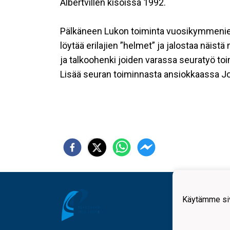
Albertvillen kisoissa 1992.
Pälkäneen Lukon toiminta vuosikymmenien 
löytää erilajien ”helmet” ja jalostaa näis
ja talkoohenki joiden varassa seuratyö to
Lisää seuran toiminnasta ansiokkaassa J
Käytämme siv