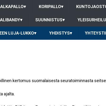
JALKAPALLO
▾
KORIPALLO
▾
KUNTOJAOST
ALIBANDY
▾
SUUNNISTUS
▾
YLEISURHEIL
EEN LUJA-LUKKO
▾
YHDISTYS
▾
YHTEYSTI
yypillinen kertomus suomalaisesta seuratoiminnasta sei
 ajalta.