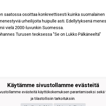
saatossa osoittaa konkreettisesti kuinka suomalainen u
tä menestyviä urheilijoita huipulle asti. Edellytyksenä men
imii vielä 2000-luvunkin Suomessa.
ohannes Turusen teoksessa "Se on Lukko Pälkäneeltä"
Käytämme sivustollamme evästeitä
ustollamme evästeitä käyttökokemuksen parantamiseksi sekä to
ja tilastollisiin tarkoituksiin.