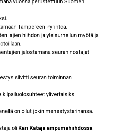
t samana vuonna perustettuun Suomen
ksi.
stamaan Tampereen Pyrintöä.
en lajien hiihdon ja yleisurheilun myötä ja
toillaan.
lmentajien jalostamana seuran nostajat
stys siivitti seuran toiminnan
kilpailuolosuhteet ylivertaisiksi
ellä on ollut jokin menestystarinansa.
taja oli
Kari Kataja ampumahiihdossa