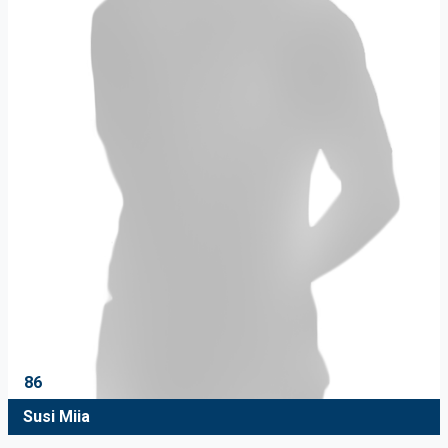
86
Susi Miia