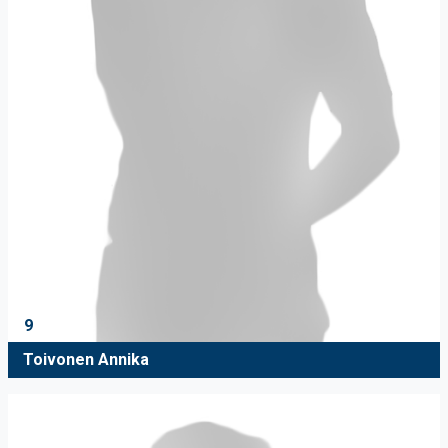
9
Toivonen Annika