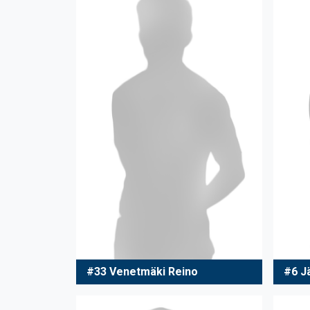
#33 Venetmäki Reino
#6 J