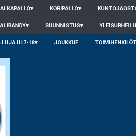
JALKAPALLO
▾
KORIPALLO
▾
KUNTOJAOST
ALIBANDY
▾
SUUNNISTUS
▾
YLEISURHEIL
 LUJA U17-18
▾
JOUKKUE
TOIMIHENKILÖ