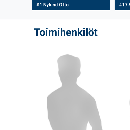
#1 Nylund Otto
#17 
Toimihenkilöt