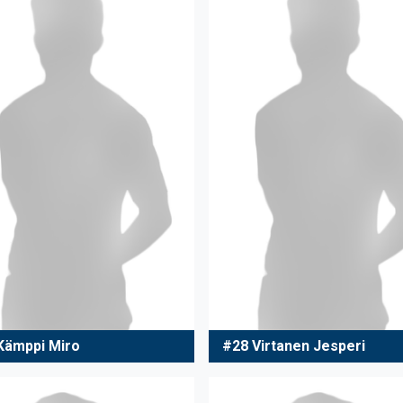
Kämppi Miro
#28 Virtanen Jesperi