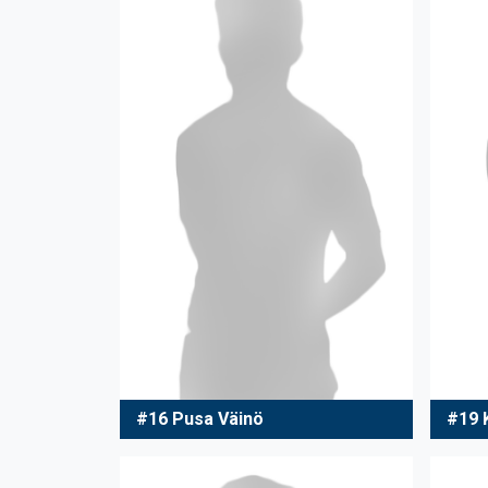
#16 Pusa Väinö
#19 