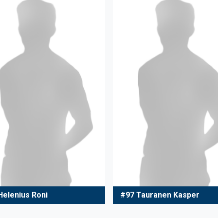
Helenius Roni
#97 Tauranen Kasper