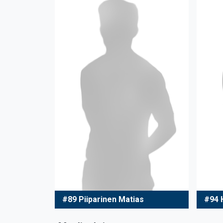
#89 Piiparinen Matias
#94 