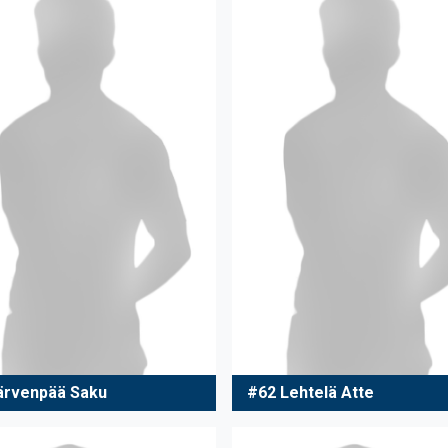
ärvenpää Saku
#62 Lehtelä Atte