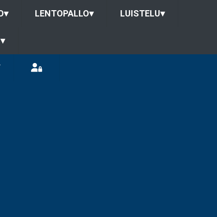
O
▾
LENTOPALLO
▾
LUISTELU
▾
U
▾
T