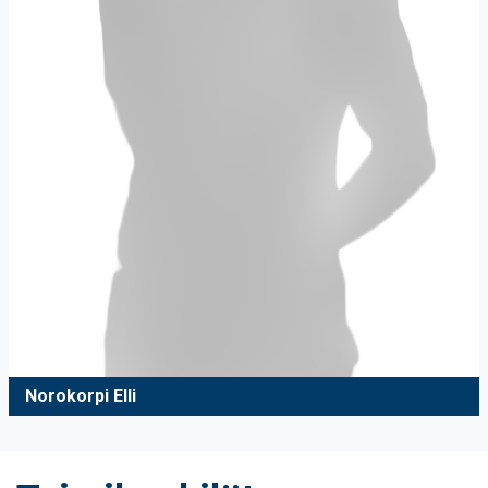
Norokorpi Elli