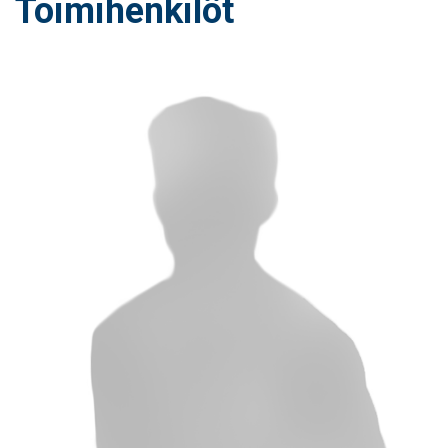
Toimihenkilöt