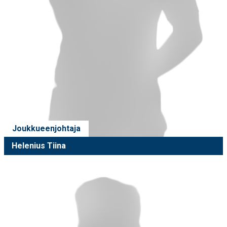
Joukkueenjohtaja
Helenius Tiina