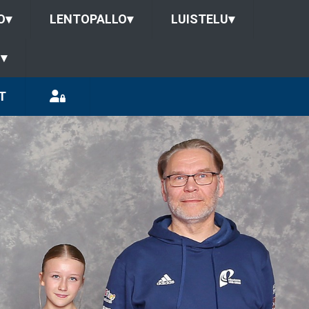
O
▾
LENTOPALLO
▾
LUISTELU
▾
U
▾
T