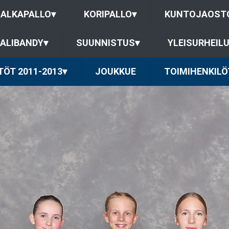
JALKAPALLO
▾
KORIPALLO
▾
KUNTOJAOST
ALIBANDY
▾
SUUNNISTUS
▾
YLEISURHEIL
TÖT 2011-2013
▾
JOUKKUE
TOIMIHENKILÖ