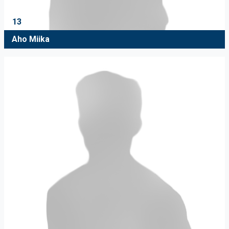
13
Aho Miika