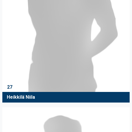
27
Heikkilä Niila