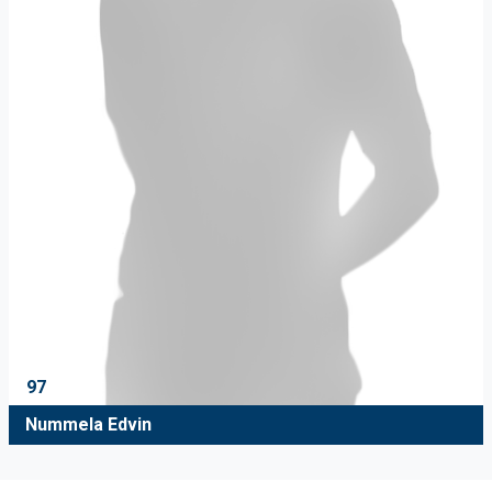
97
Nummela Edvin