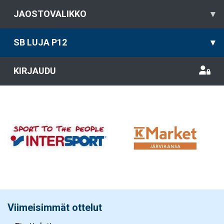
JAOSTOVALIKKO
▾
SB LUJA P12
▾
KIRJAUDU
Viimeisimmät ottelut