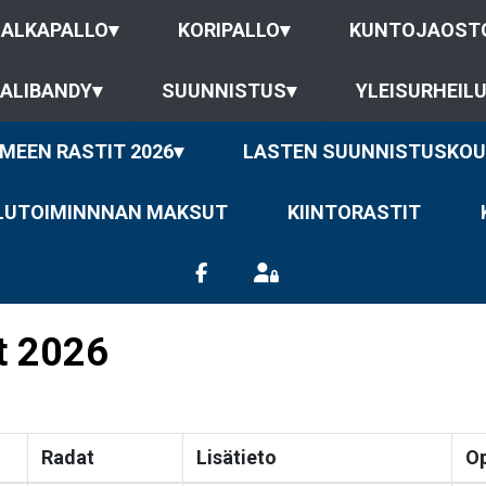
JALKAPALLO
▾
KORIPALLO
▾
KUNTOJAOST
ALIBANDY
▾
SUUNNISTUS
▾
YLEISURHEIL
MEEN RASTIT 2026
▾
LASTEN SUUNNISTUSKOU
ILUTOIMINNNAN MAKSUT
KIINTORASTIT
t 2026
Radat
Lisätieto
O