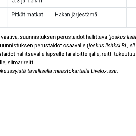
5, 3 ja 1,5 km
Pitkät matkat
Hakan järjestämä
a vaativa, suunnistuksen perustaidot hallittava (
joskus lisä
 suunnistuksen perustaidot osaavalle (
joskus lisäksi BL, el
aidot hallitsevalle lapselle tai aloittelijalle, reitti tukeut
le, siimarireitti
ikeussyistä tavallisella maastokartalla Livelox.ssa.