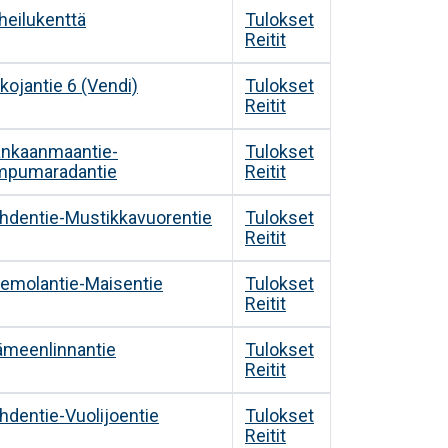
heilukenttä
Tulokset
Reitit
kojantie 6 (Vendi)
Tulokset
Reitit
nkaanmaantie-
Tulokset
mpumaradantie
Reitit
hdentie-Mustikkavuorentie
Tulokset
Reitit
emolantie-Maisentie
Tulokset
Reitit
meenlinnantie
Tulokset
Reitit
hdentie-Vuolijoentie
Tulokset
Reitit