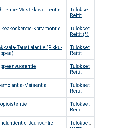
hdentie-Mustikkavuorentie
Tulokset
Reitit
lkeakoskentie-Kaitamontie
Tulokset
Reitit (*)
kkaala-Taustialantie (Pikku-
Tulokset
ppee)
Reitit
ppeenvuorentie
Tulokset
Reitit
emolantie-Maisentie
Tulokset
Reitit
opioistentie
Tulokset
Reitit
halahdentie-Jauksantie
Tulokset
,