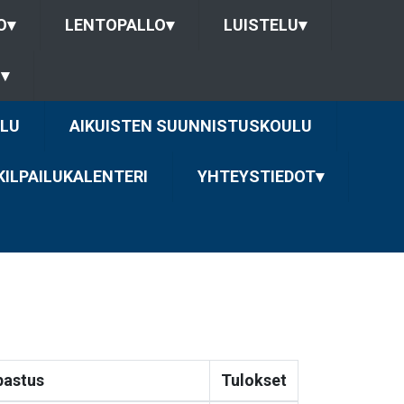
O
▾
LENTOPALLO
▾
LUISTELU
▾
U
▾
LU
AIKUISTEN SUUNNISTUSKOULU
KILPAILUKALENTERI
YHTEYSTIEDOT
▾
pastus
Tulokset