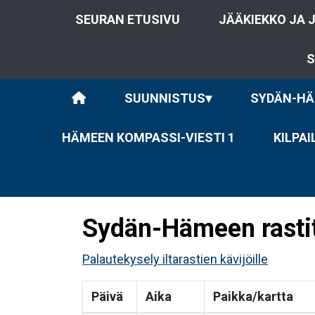
SEURAN ETUSIVU
JÄÄKIEKKO JA 
S
SUUNNISTUS
▾
SYDÄN-HÄ
HÄMEEN KOMPASSI-VIESTI 1
KILPA
Sydän-Hämeen rasti
Palautekysely iltarastien kävijöille
Päivä
Aika
Paikka/kartta