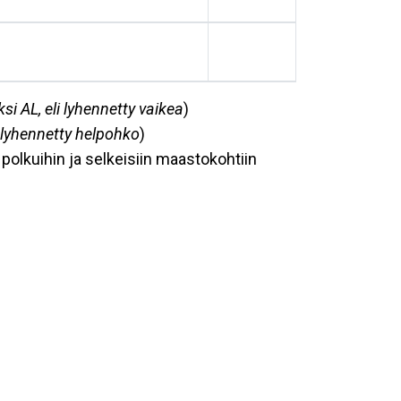
ksi AL, eli lyhennetty vaikea
)
i lyhennetty helpohko
)
uu polkuihin ja selkeisiin maastokohtiin