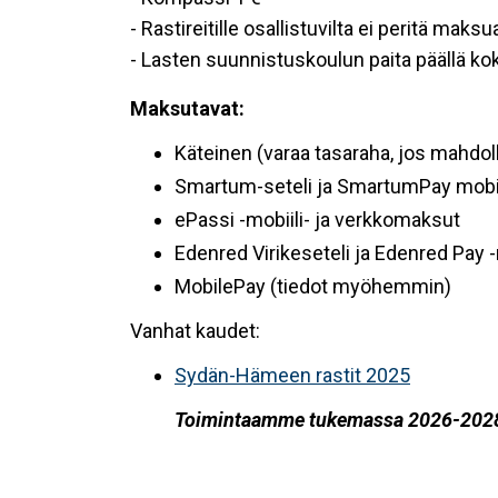
- Rastireitille osallistuvilta ei peritä maksu
- Lasten suunnistuskoulun paita päällä ko
Maksutavat:
Käteinen (varaa tasaraha, jos mahdoll
Smartum-seteli ja SmartumPay mobi
ePassi -mobiili- ja verkkomaksut
Edenred Virikeseteli ja Edenred Pay 
MobilePay (tiedot myöhemmin)
Vanhat kaudet:
Sydän-Hämeen rastit 2025
Toimintaamme tukemassa 2026-202