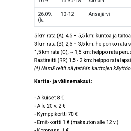
16.9.
16.30-18
Äimälä
26.09.
10-12
Ansajärvi
(la
5 km rata (A), 4,5 – 5,5 km: kuntoa ja taito
3 km rata (B), 2,5 – 3,5 km: helpohko rata
1,5 km rata (C), ~ 1,5 km: helppo rata perust
Rastireitti (RR) 1,5 - 2 km: helppo rata lapsil
(*) Nämä reitit näytetään karttojen käyttöo
Kartta- ja välinemaksut:
- Aikuiset 8 €
- Alle 20 v. 2 €
- Kymppikortti 70 €
- Emit-kortti 1 € (maksuton alle 12 v.)
- Kompassi 1 €