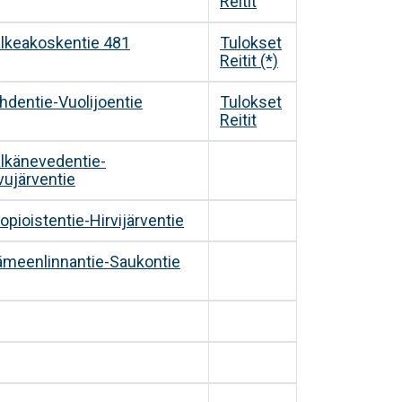
Reitit
lkeakoskentie 481
Tulokset
Reitit (*)
hdentie-Vuolijoentie
Tulokset
Reitit
lkänevedentie-
vujärventie
opioistentie-Hirvijärventie
meenlinnantie-Saukontie