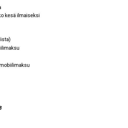
a
ko kesä ilmaiseksi
ista)
ilimaksu
-mobiilimaksu
8