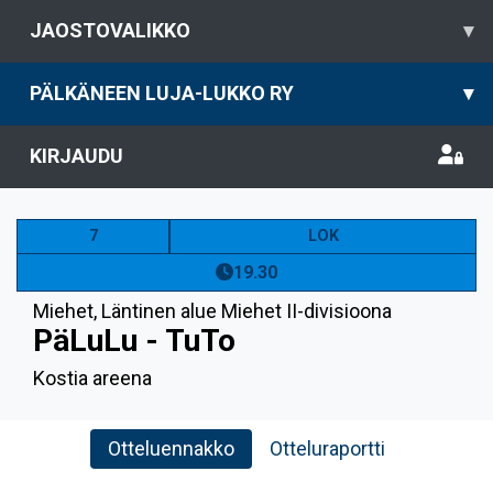
JAOSTOVALIKKO
▾
PÄLKÄNEEN LUJA-LUKKO RY
▾
KIRJAUDU
7
LOK
19.30
Miehet
,
Läntinen alue Miehet II-divisioona
PäLuLu - TuTo
Kostia areena
Otteluennakko
Otteluraportti